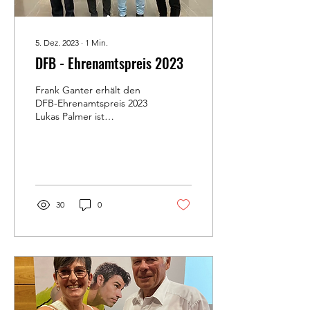
5. Dez. 2023
∙
1
Min.
DFB - Ehrenamtspreis 2023
Frank Ganter erhält den
DFB-Ehrenamtspreis 2023
Lukas Palmer ist
Bezirkssieger beim DFB-
Wettbewerb Junge
Fußballhelden 2023 Am...
30
0