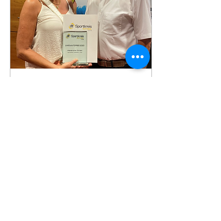
3. Juli 2023
∙
1
Min.
Ehrenamtspreis für
Alexandra Ginter
Im Rahmen einer
Feierstunde ist Alexandra
Ginter vom Sportverein
Mariazell am vergangenen
Freitag der
Ehrenamtspreis des...
147
0