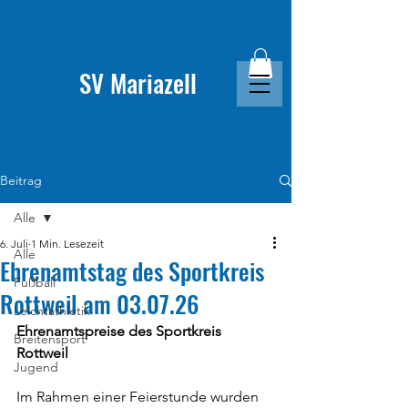
SV Mariazell
Beitrag
Alle
6. Juli
1 Min. Lesezeit
Alle
Ehrenamtstag des Sportkreis
Fußball
Rottweil am 03.07.26
Leichtathletik
Ehrenamtspreise des Sportkreis 
Breitensport
Rottweil
Jugend
Im Rahmen einer Feierstunde wurden 