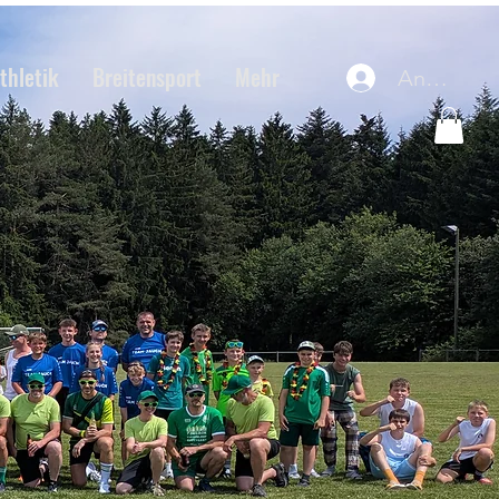
thletik
Breitensport
Mehr
Anmelde