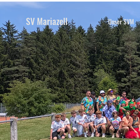
SV Mariazell
Unser SVM