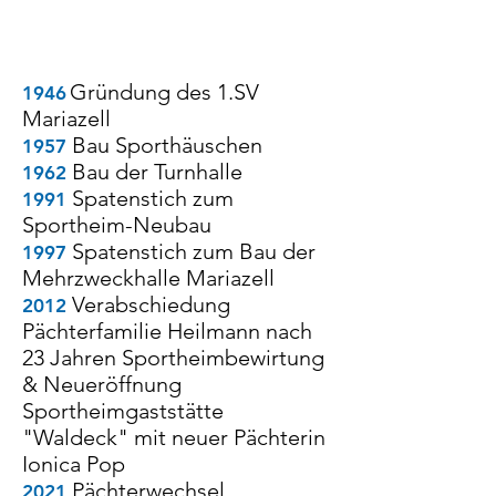
GRUPPEN: 32
VORSITZENDE BISHER: 16
Gründung des 1.SV
1946
Mariazell
Bau Sporthäuschen
1957
Bau der Turnhalle
1962
Spatenstich zum
1991
Sportheim-Neubau
Spatenstich zum Bau der
1997
Mehrzweckhalle Mariazell
Verabschiedung
2012
Pächterfamilie Heilmann nach
23 Jahren Sportheimbewirtung
& Neueröffnung
Sportheimgaststätte
"Waldeck" mit neuer Pächterin
Ionica Pop
Pächterwechsel
2021