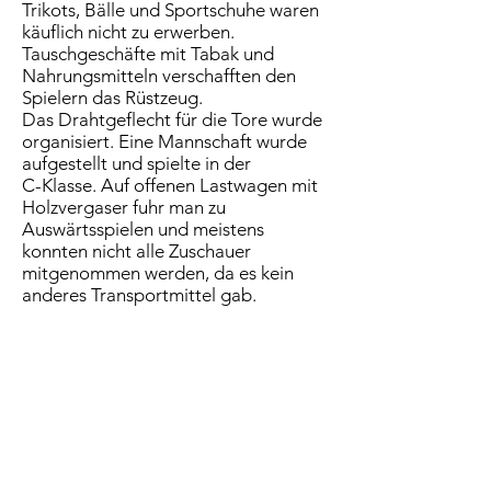
Trikots, Bälle und Sportschuhe waren
käuflich nicht zu erwerben.
Tauschgeschäfte mit Tabak und
Nahrungsmitteln verschafften den
Spielern das Rüstzeug.
Das Drahtgeflecht für die Tore wurde
organisiert. Eine Mannschaft wurde
aufgestellt und spielte in der
C-Klasse. Auf offenen Lastwagen mit
Holzvergaser fuhr man zu
Auswärtsspielen und meistens
konnten nicht alle Zuschauer
mitgenommen werden, da es kein
anderes Transportmittel gab.
KURZFORM: SVM
GRÜNDUNG: 1946
FARBEN: BLAU & WEISS
MITGLIEDER: 731
KINDER: 187
ABTEILUNGEN: 3