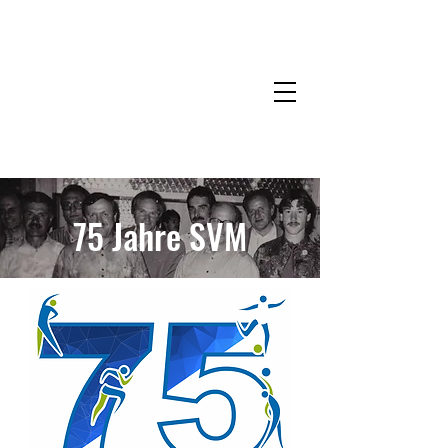
SV Mariazell
75 Jahre SVM